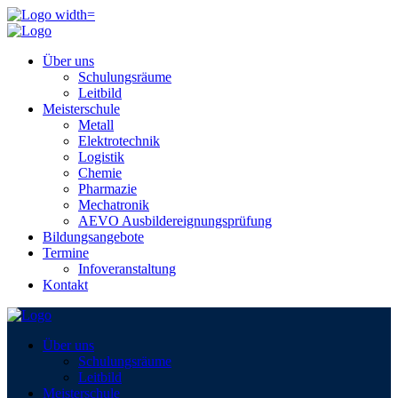
Über uns
Schulungsräume
Leitbild
Meisterschule
Metall
Elektrotechnik
Logistik
Chemie
Pharmazie
Mechatronik
AEVO Ausbildereignungsprüfung
Bildungsangebote
Termine
Infoveranstaltung
Kontakt
Über uns
Schulungsräume
Leitbild
Meisterschule