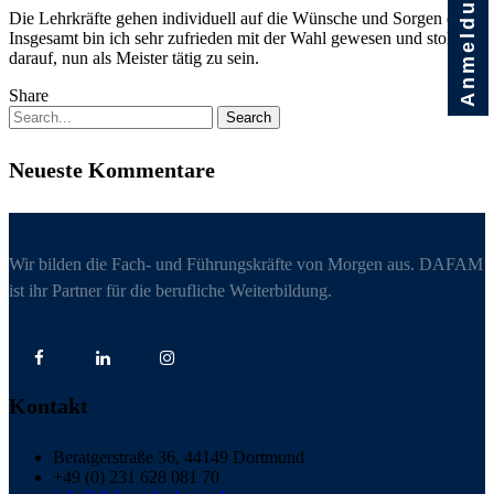
Anmeldung
Die Lehrkräfte gehen individuell auf die Wünsche und Sorgen ein..
A.
Insgesamt bin ich sehr zufrieden mit der Wahl gewesen und stolz
darauf, nun als Meister tätig zu sein.
Share
Search
Neueste Kommentare
Wir bilden die Fach- und Führungskräfte von Morgen aus. DAFAM
ist ihr Partner für die berufliche Weiterbildung.
Kontakt
Beratgerstraße 36, 44149 Dortmund
+49 (0) 231 628 081 70