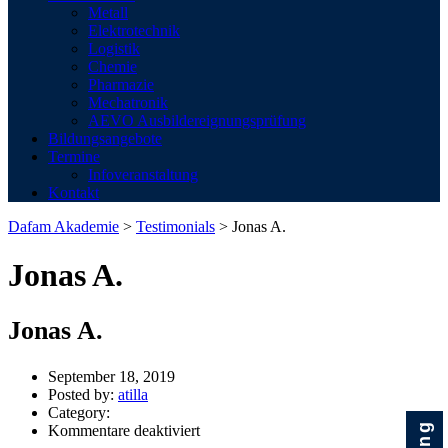
Metall
Elektrotechnik
Logistik
Chemie
Pharmazie
Mechatronik
AEVO Ausbildereignungsprüfung
Bildungsangebote
Termine
Infoveranstaltung
Kontakt
Dafam Akademie
>
Testimonials
>
Jonas A.
Jonas A.
Jonas A.
September 18, 2019
Author
Posted by:
atilla
Category:
für
Kommentare deaktiviert
Jonas