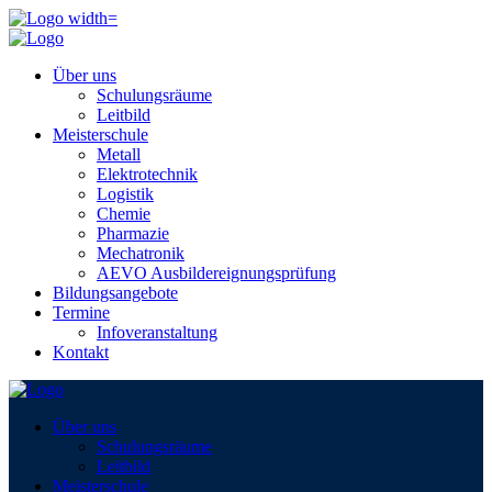
Über uns
Schulungsräume
Leitbild
Meisterschule
Metall
Elektrotechnik
Logistik
Chemie
Pharmazie
Mechatronik
AEVO Ausbildereignungsprüfung
Bildungsangebote
Termine
Infoveranstaltung
Kontakt
Über uns
Schulungsräume
Leitbild
Meisterschule