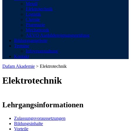
Metall
Elektrotechnik
Logistik
Chemie
Pharmazie
Mechatronik
AEVO Ausbildereignungsprüfung
Bildungsangebote
Termine
Infoveranstaltung
Kontakt
Dafam Akademie
>
Elektrotechnik
Elektrotechnik
Lehrgangsinformationen
Zulassungsvoraussetzungen
Bildungsinhalte
Vorteile