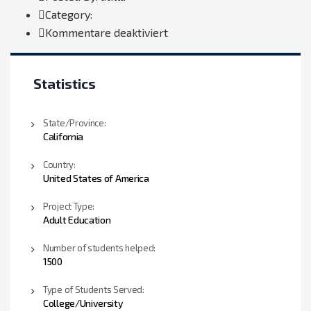
Category:
für
Kommentare deaktiviert
Donation
Statistics
State/Province:
California
Country:
United States of America
Project Type:
Adult Education
Number of students helped:
1500
Type of Students Served:
College/University