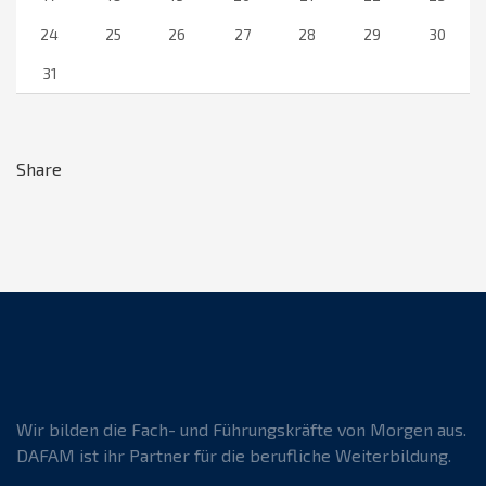
24
25
26
27
28
29
30
31
Share
Wir bilden die Fach- und Führungskräfte von Morgen aus.
DAFAM ist ihr Partner für die berufliche Weiterbildung.