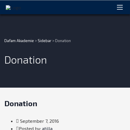
Dafam Akademie
>
Sidebar
>
Donation
Donation
Donation
September 7, 2016
Author
Posted by:
atilla